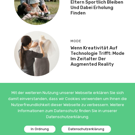
Eltern Sportlich Bleiben
Und Dabei Erholung
Finden
MODE
Wenn Kreativität Auf
Technologie Trifft: Mode
Im Zeitalter Der
Augmented Reality
Mit der weiteren Nutzung unserer Webseite erklären Sie sich
damit einverstanden, dass wir Cookies verwenden um Ihnen die
Nutzerfreundlichkeit dieser Webseite zu verbessern. Weitere
© ADSIMPLE 2026
Informationen zum Datenschutz finden Sie in unserer
Datenschutzerklärung.
DATENSCHUTZ
IMPRESSUM
In Ordnung
Datenschutzerklärung
Datenschutzinfo