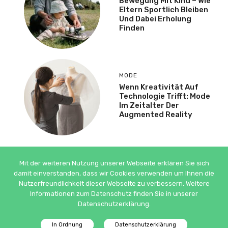
Bewegung Mit Kind – Wie
Eltern Sportlich Bleiben
Und Dabei Erholung
Finden
MODE
Wenn Kreativität Auf
Technologie Trifft: Mode
Im Zeitalter Der
Augmented Reality
Mit der weiteren Nutzung unserer Webseite erklären Sie sich
damit einverstanden, dass wir Cookies verwenden um Ihnen die
Nutzerfreundlichkeit dieser Webseite zu verbessern. Weitere
© ADSIMPLE 2026
Informationen zum Datenschutz finden Sie in unserer
Datenschutzerklärung.
DATENSCHUTZ
IMPRESSUM
In Ordnung
Datenschutzerklärung