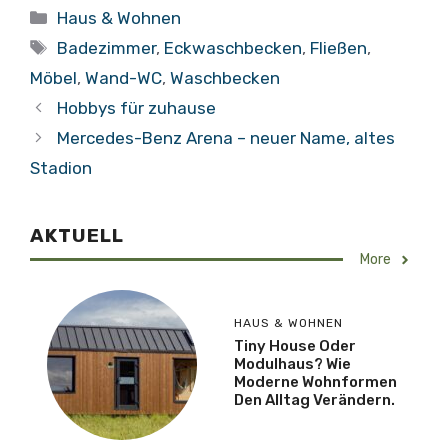
Kategorien
Haus & Wohnen
Schlagwörter
Badezimmer
,
Eckwaschbecken
,
Fließen
,
Möbel
,
Wand-WC
,
Waschbecken
Hobbys für zuhause
Mercedes-Benz Arena – neuer Name, altes
Stadion
AKTUELL
More
HAUS & WOHNEN
Tiny House Oder
Modulhaus? Wie
Moderne Wohnformen
Den Alltag Verändern.