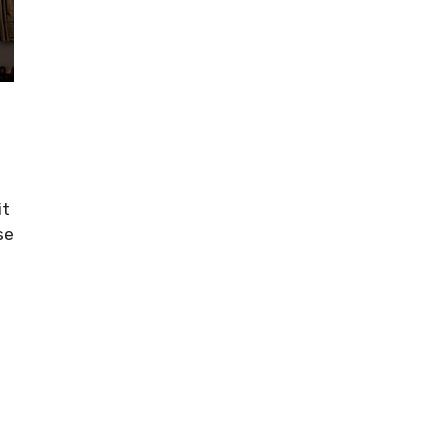
it
se